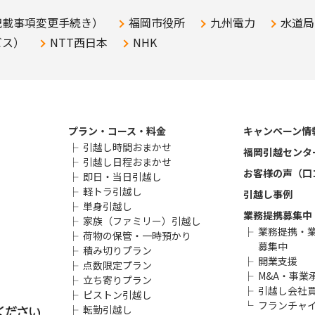
記載事項変更手続き）
福岡市役所
九州電力
水道局
ビス）
NTT西日本
NHK
プラン・コース・料金
キャンペーン情
引越し時間おまかせ
福岡引越センタ
引越し日程おまかせ
お客様の声（口
即日・当日引越し
軽トラ引越し
引越し事例
単身引越し
業務提携募集中
家族（ファミリー）引越し
業務提携・
荷物の保管・一時預かり
募集中
積み切りプラン
開業支援
点数限定プラン
M&A・事業
立ち寄りプラン
引越し会社
ピストン引越し
フランチャ
転勤引越し