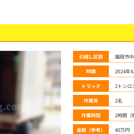
引越し区間
福岡市中
時期
2024年
トラック
2トンロ
作業員
2名
作業時間
2時間（
金額（参考）
40万円