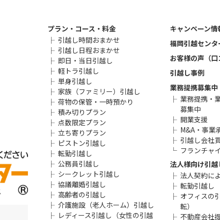
プラン・コース・料金
キャンペーン情
引越し時間おまかせ
福岡引越センタ
引越し日程おまかせ
お客様の声（口
即日・当日引越し
軽トラ引越し
引越し事例
単身引越し
業務提携募集中
家族（ファミリー）引越し
業務提携・
荷物の保管・一時預かり
募集中
積み切りプラン
開業支援
点数限定プラン
M&A・事業
立ち寄りプラン
引越し会社
ピストン引越し
フランチャ
転勤引越し
公務員引越し
法人様向け引越
シークレット引越し
法人契約に
協議離婚引越し
転勤引越し
高齢者の引越し
オフィスの
介護施設（老人ホーム）引越し
転）
レディース引越し（女性の引越
不動産会社