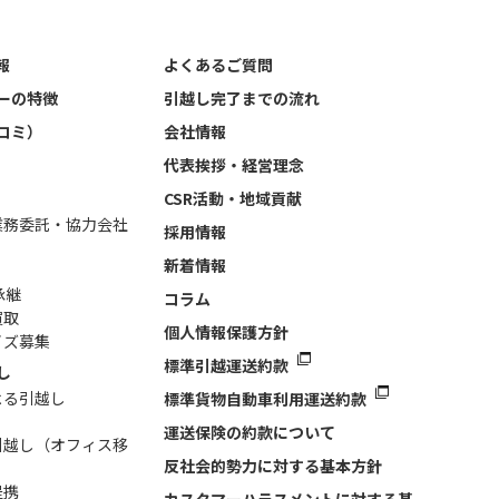
報
よくあるご質問
ーの特徴
引越し完了までの流れ
コミ）
会社情報
代表挨拶・経営理念
CSR活動・地域貢献
業務委託・協力会社
採用情報
新着情報
承継
コラム
買取
個人情報保護方針
イズ募集
標準引越運送約款
し
よる引越し
標準貨物自動車利用運送約款
運送保険の約款について
引越し（オフィス移
反社会的勢力に対する基本方針
提携
カスタマーハラスメントに対する基