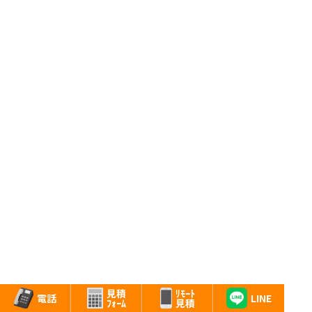
法人契約による引越し
ﾘﾓｰﾄ
見積
LINE
電話
見積
ﾌｫｰﾑ