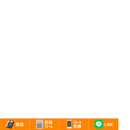
法人契約による引越し
ﾘﾓｰﾄ
見積
LINE
電話
見積
ﾌｫｰﾑ